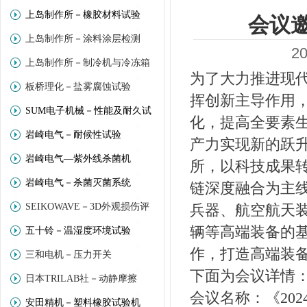
上岛制作所－橡胶材料试验
会议邀
上岛制作所－涂料涂层检测
2
上岛制作所－制冷机与冷冻箱
为了大力推进现
板桥理化－盐雾腐蚀试验
挥创新主导作用
SUM电子机械－性能及耐久试
化，提高全要素
岩崎电气－耐候性试验
验
产力实现新的跃
岩崎电气—紫外线杀菌机
所，以科技成果
岩崎电气－杀菌灭菌系统
链深度融合为主线
SEIKOWAVE－3D外观损伤评
兵器、航空航天
辆等高端装备的
五十铃－温湿度环境试验
价
作，打造高端装
三和电机－压力开关
下面为会议详情
日本TRILAB社－动静摩擦
会议名称：《20
安田精机－塑料橡胶试验机
(Trinity－Lab)