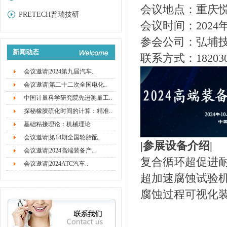
会议地点：重庆
PRETECH普瑞技研
会议时间：2024年
参会公司：弘埔
新闻动态
联系方式：18203
会议邀请|2024第九届汽车..
会议邀请|第二十二次全国电化..
中国计量科学研究院先进测量工..
探秘橡胶硫化时间的计算：精准..
基础粘接理论：机械理论
会议邀请|第14期全国轮胎配..
|参展设备介绍|
会议邀请|2024高端装备产..
复合循环超促进
会议邀请|2024ATC汽车..
超加速腐蚀试验
腐蚀过程可视化