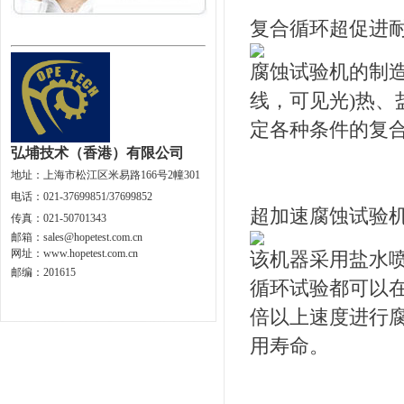
复合循环超促进
腐蚀试验机的制造
线，可见光)热
定各种条件的复合循环超
弘埔技术（香港）有限公司
地址：
上海市松江区米易路166号2幢301
电话：021-37699851/37699852
超加速腐蚀试验
传真：021-50701343
邮箱：
sales@hopetest.com.cn
网址
：
www.hopetest.com.cn
该机器采用盐水喷
邮编：201615
循环试验都可以在
倍以上速度进行
用寿命。