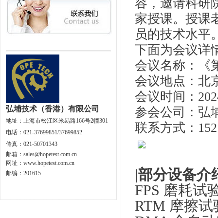
容，邀请科研
家授课。授课
员的技术水平
下面为会议详
会议名称：《
会议地点：北
会议时间：202
弘埔技术（香港）有限公司
参会公司：弘
地址：
上海市松江区米易路166号2幢301
联系方式：152 9
电话：021-37699851/37699852
传真：021-50701343
邮箱：
sales@hopetest.com.cn
网址
：
www.hopetest.com.cn
|
部分
设备介绍
邮编：201615
FPS 磨耗试
RTM 摩擦