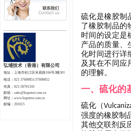
硫化是橡胶制
了橡胶制品的
时间的设定是
产品的质量、
化时间进行详
及其在不同应
弘埔技术（香港）有限公司
的理解。
地址：
上海市松江区米易路166号2幢301
电话：021-37699851/37699852
一、硫化的
传真：021-50701343
邮箱：
sales@hopetest.com.cn
网址
：
www.hopetest.com.cn
硫化（
邮编：201615
Vulcaniz
强度的橡胶制
其他交联剂反