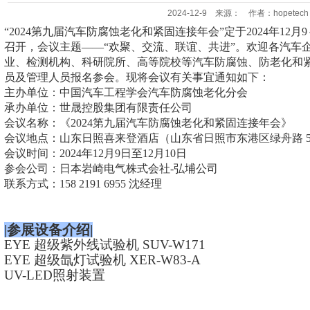
2024-12-9 来源： 作者：hopetech
“2024第九届汽车防腐蚀老化和紧固连接年会”定于2024年12
召开，
会议主题
——“欢聚、交流、联谊、共进”。欢迎各汽车
业、检测机构、科研院所、高等院校等汽车防腐蚀、防老化和
员及管理人员报名参会。现将会议有关事宜通知如下：
主办单位：中国汽车工程学会汽车防腐蚀老化分会
承办单位：世晟控股集团有限责任公司
会议名称：《
2024第九届汽车防腐蚀老化和紧固连接年会
》
会议地点：
山东日照喜来登酒店
（山东省日照市东港区绿舟路
会议时间：
2024年
12
月
9
日至
12
月
10
日
参会公司：
日本岩崎电气株式会社
-弘埔公司
联系方式：
158 2191 6955
沈
经理
|参展设备介绍|
EYE 超级紫外线试验机 SUV-W171
EYE 超级氙灯试验机 XER-W83-A
UV-LED照射装置