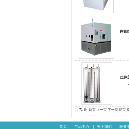
内轮
.
拉伸
.
共
72
条 首页 上一页
下一页
尾页
首页
|
产品中心
|
关于我们
|
服务