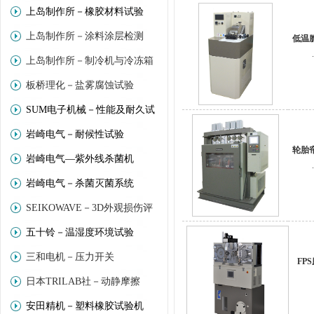
上岛制作所－橡胶材料试验
上岛制作所－涂料涂层检测
低温
.
上岛制作所－制冷机与冷冻箱
板桥理化－盐雾腐蚀试验
SUM电子机械－性能及耐久试
岩崎电气－耐候性试验
验
轮胎
岩崎电气—紫外线杀菌机
.
岩崎电气－杀菌灭菌系统
SEIKOWAVE－3D外观损伤评
五十铃－温湿度环境试验
价
三和电机－压力开关
FP
日本TRILAB社－动静摩擦
安田精机－塑料橡胶试验机
(Trinity－Lab)