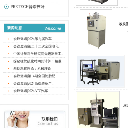
PRETECH普瑞技研
改良
新闻动态
.
会议邀请|2024第九届汽车..
会议邀请|第二十二次全国电化..
中国计量科学研究院先进测量工..
探秘橡胶硫化时间的计算：精准..
基础粘接理论：机械理论
会议邀请|第14期全国轮胎配..
会议邀请|2024高端装备产..
会议邀请|2024ATC汽车..
压