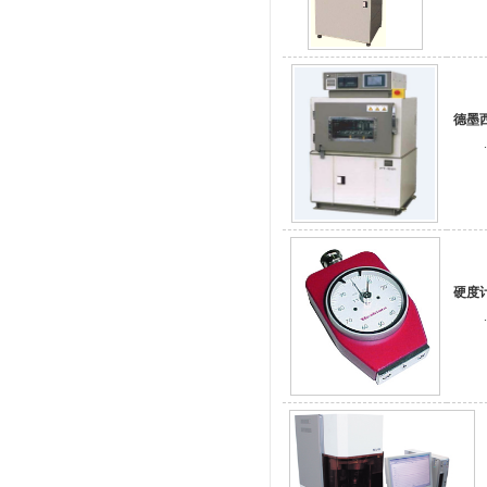
德墨
.
硬度
.